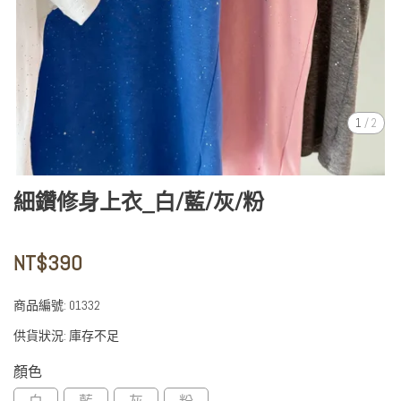
1
/
2
細鑽修身上衣_白/藍/灰/粉
NT$390
商品編號:
01332
供貨狀況:
庫存不足
顏色