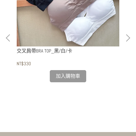
交叉肩帶BRA TOP_黑/白/卡
NT$330
加入購物車
粉
NT$