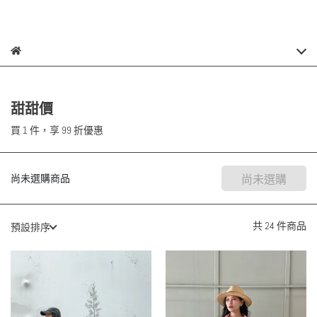
甜甜價
買 1 件，
享
99
折優惠
尚未選購商品
尚未選購
共 24 件商品
預設排序