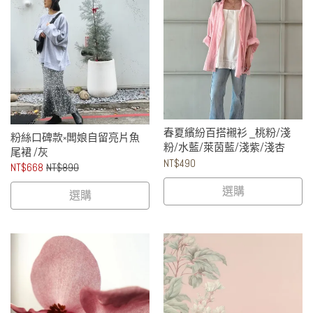
春夏繽紛百搭襯衫 _桃粉/淺
粉絲口碑款༝闆娘自留亮片魚
粉/水藍/萊茵藍/淺紫/淺杏
尾裙 /灰
NT$490
NT$668
NT$890
選購
選購